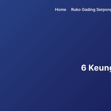
Skip
Home
Ruko Gading Serpon
to
content
6 Keun