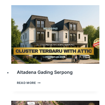
LOFT
Altadena Gading Serpong
ALTADENA
READ MORE
GADING
SERPONG