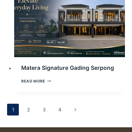
Matera Signature Gading Serpong
MATERA
READ MORE
SIGNATURE
GADING
SERPONG
Page
Next
1
2
3
4
navigation
Page