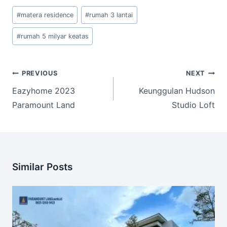
Post
#
matera residence
#
rumah 3 lantai
Tags:
#
rumah 5 milyar keatas
Post
PREVIOUS
NEXT
navigation
Eazyhome 2023
Keunggulan Hudson
Paramount Land
Studio Loft
Similar Posts