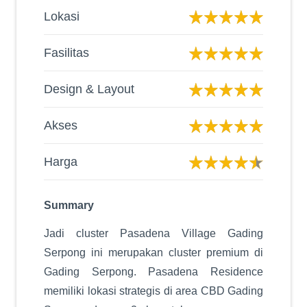
Akses
Harga
Summary
Jadi cluster Pasadena Village Gading
Serpong ini merupakan cluster premium di
Gading Serpong. Pasadena Residence
memiliki lokasi strategis di area CBD Gading
Serpong, dengan 2 akses tol.
Sebagai cluster mewah, design cluster ini
pun istimewa dengan berbagai fitur unggulan
Jika Anda mencari cluster premium dengan
fasilitas lengkap di Gading Serpong, maka
cluster Pasadena Village Gading Serpong