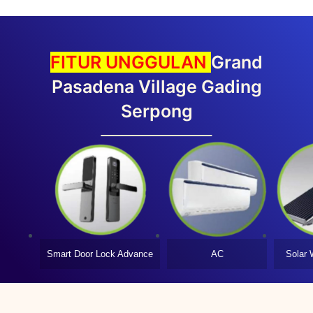
Pasadena Village
Gading
Serpong
Smart Door Lock Advance
AC
Solar 
Untuk
PROMO CASHBACK
silakan isi form berikut.
Name
*