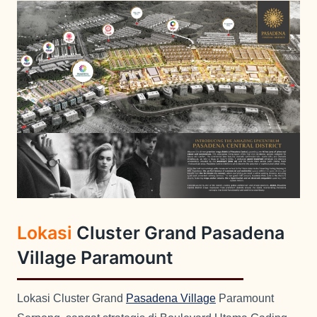
Lokasi
Cluster Grand
Pasadena
Village
Paramount
Lokasi Cluster Grand
Pasadena Village
Paramount
Serpong, sangat strategis di Boulevard Utama Gading
Serpong, terletak di area CBD Gading Serpong.
5 Menit ke Mal East Vara