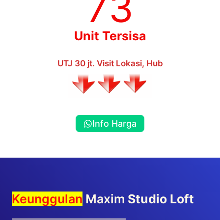
73
Unit Tersisa
UTJ 30 jt. Visit Lokasi, Hub
Info Harga
Keunggulan
Maxim
Studio Loft